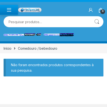
Skip to navigation
Skip to content
0
Pesquisar por:
Início
Comedouro / bebedouro
Não foram encontrados produtos correspondentes à
sua pesquisa.