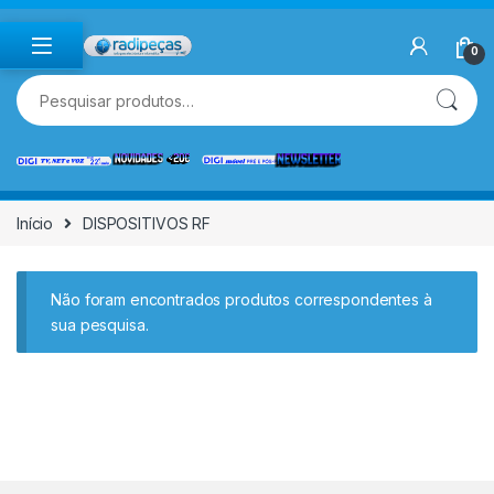
Skip to navigation
Skip to content
0
Pesquisar por:
Início
DISPOSITIVOS RF
Não foram encontrados produtos correspondentes à
sua pesquisa.