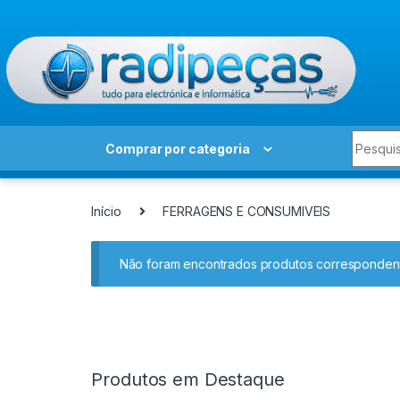
Skip to navigation
Skip to content
Search 
Comprar por categoria
Início
FERRAGENS E CONSUMIVEIS
Não foram encontrados produtos correspondent
Produtos em Destaque