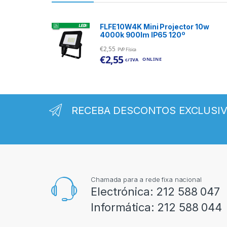
FLFE10W4K Mini Projector 10w
4000k 900lm IP65 120º
€
2,55
PVP Física
€
2,55
ONLINE
c/ IVA
RECEBA DESCONTOS EXCLUSI
Chamada para a rede fixa nacional
Electrónica:
212 588 047
Informática:
212 588 044