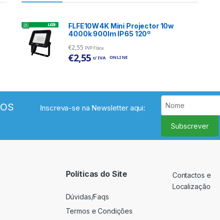
FLFE10W4K Mini Projector 10w
4000k 900lm IP65 120º
€
2,55
PVP Física
€
2,55
ONLINE
c/ IVA
VOS
Inscreva-se na Newsletter aqui:
Subscrever
Políticas do Site
Contactos e
Localização
Dúvidas/Faqs
Termos e Condições