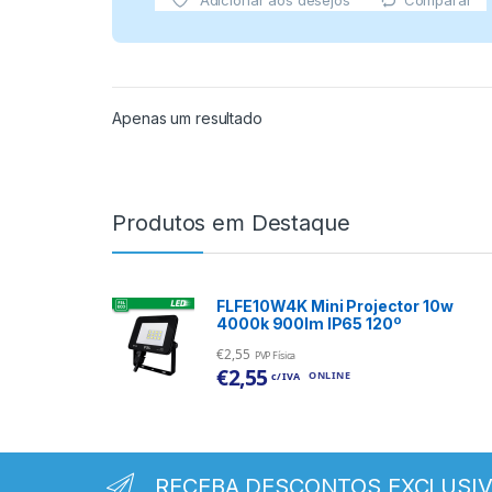
Comparar
Adicionar aos desejos
Apenas um resultado
Produtos em Destaque
FLFE10W4K Mini Projector 10w
4000k 900lm IP65 120º
€
2,55
PVP Física
€
2,55
ONLINE
c/ IVA
RECEBA DESCONTOS EXCLUSI