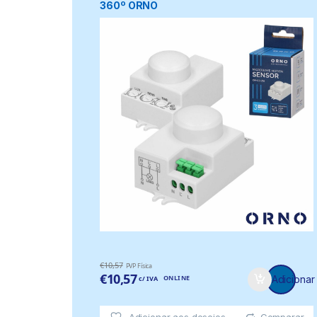
360º ORNO
€
10,57
PVP Física
€
10,57
ONLINE
Adicionar
c/ IVA