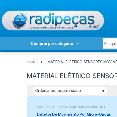
Skip to navigation
Skip to content
Search 
Comprar por categoria
Início
MATERIAL ELÉTRICO SENSORES MOVI
MATERIAL ELÉTRICO SENS
MATERIAL ELÉTRICO SENSORES MOVIMENTO
MICRO-ONDAS
Detetor De Movimento Por Micro-Ondas