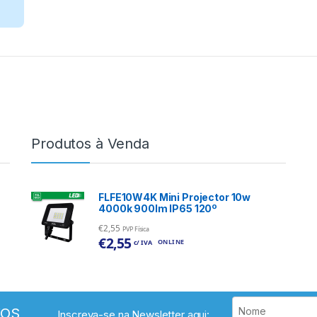
Produtos à Venda
FLFE10W4K Mini Projector 10w
4000k 900lm IP65 120º
€
2,55
PVP Física
€
2,55
ONLINE
c/ IVA
VOS
Inscreva-se na Newsletter aqui: