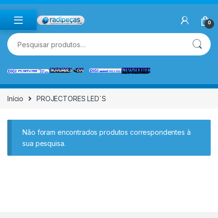
Skip to navigation
Skip to content
0
Pesquisar por:
Início
PROJECTORES LED´S
Não foram encontrados produtos correspondentes à
sua pesquisa.