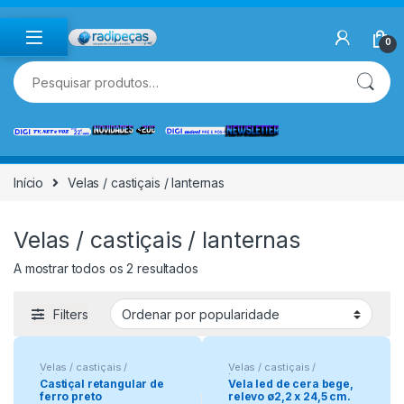
Skip to navigation
Skip to content
0
Pesquisar por:
Início
Velas / castiçais / lanternas
Velas / castiçais / lanternas
A mostrar todos os 2 resultados
Filters
Velas / castiçais /
Velas / castiçais /
lanternas
lanternas
Castiçal retangular de
Vela led de cera bege,
ferro preto
relevo ø2,2 x 24,5 cm.