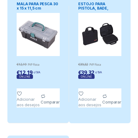
JOGOS
JOGOS
MALA PARA PESCA 30
ESTOJO PARA
x 15 x 11,5 cm
PISTOLA, BADE,
PRETO, 26 cm
€
12,19
€
39,32
PVP Física
PVP Física
€
12,19
€
39,32
c/ IVA
c/ IVA
ONLINE
ONLINE
Adicionar
Adicionar
Comparar
Comparar
aos desejos
aos desejos