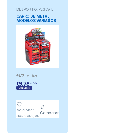
DESPORTO, PESCA E
JOGOS
CARRO DE METAL,
MODELOS VARIADOS
€
9,78
PVP Física
€
9,78
c/ IVA
ONLINE
Adicionar
Comparar
aos desejos