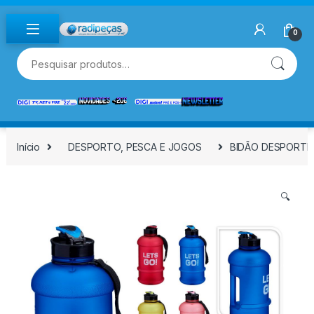
Skip to navigation
Skip to content
0
Pesquisar por:
Início
DESPORTO, PESCA E JOGOS
BIDÃO DESPORTIVO
🔍