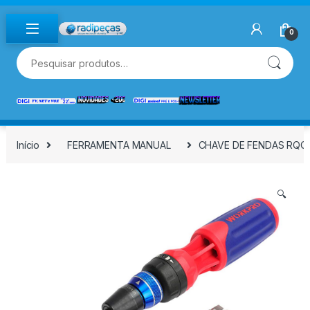
Skip to navigation
Skip to content
0
Pesquisar por:
Início
FERRAMENTA MANUAL
CHAVE DE FENDAS RQQU
🔍