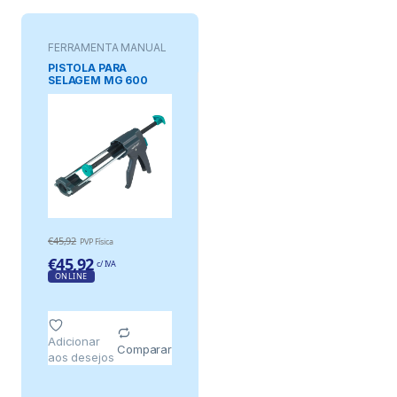
FERRAMENTA MANUAL
PISTOLA PARA
SELAGEM MG 600
PRO
€
45,92
PVP Física
€
45,92
c/ IVA
ONLINE
Adicionar
Comparar
aos desejos