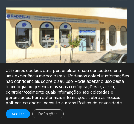
Utilizamos cookies para personalizar o seu conteúdo e criar
uma experiência melhor para si. Podemos colectar informações
Chamada para a rede fixa
não confidenciais sobre o seu uso. Pode aceitar o uso desta
nacional
tecnologia ou gerenciar as suas configurações e, assim,
Electrónica:
212
controlar totalmente quais informações são coletadas e
588 047
gerenciadas. Para obter mais informações sobre as nossas
políticas de dados, consulte a nossa
Política de privacidade
.
Informática:
212
588 044
Aceitar
Definições