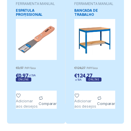
FERRAMENTA MANUAL
FERRAMENTA MANUAL
ESPÁTULA
BANCADA DE
PROFISSIONAL
TRABALHO
FLEXÍVEL 38 mm
SIMONWORK BTO 900
x 600 mm
€
0,97
€
124,27
PVP Física
PVP Física
€
0,97
€
124,27
c/ IVA
ONLINE
ONLINE
c/ IVA
Adicionar
Adicionar
Comparar
Comparar
aos desejos
aos desejos