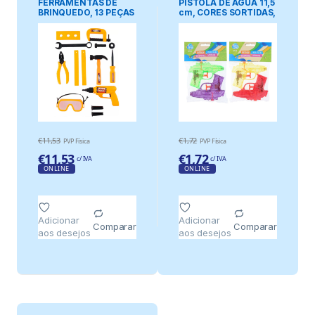
FERRAMENTAS DE
PISTOLA DE ÁGUA 11,5
BRINQUEDO, 13 PEÇAS
cm, CORES SORTIDAS,
2 un
€
11,53
€
1,72
PVP Física
PVP Física
€
11,53
€
1,72
c/ IVA
c/ IVA
ONLINE
ONLINE
Adicionar
Adicionar
Comparar
Comparar
aos desejos
aos desejos