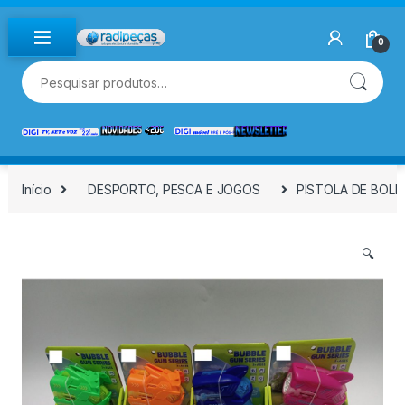
Skip to navigation
Skip to content
0
Pesquisar por:
Início
DESPORTO, PESCA E JOGOS
PISTOLA DE BOLH
🔍