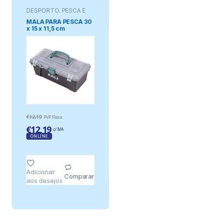
DESPORTO, PESCA E
JOGOS
MALA PARA PESCA 30
x 15 x 11,5 cm
€
12,19
PVP Física
€
12,19
c/ IVA
ONLINE
Adicionar
Comparar
aos desejos