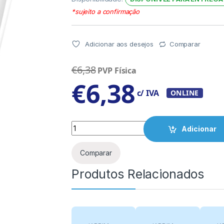
*sujeito a confirmação
Adicionar aos desejos
Comparar
€
6,38
PVP Física
€
6,38
c/ IVA
ONLINE
Quantity
Adicionar
Comparar
Produtos Relacionados