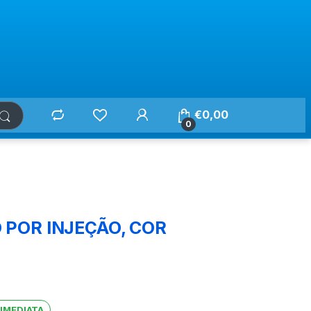
€
0,00
0
POR INJEÇÃO, COR
 IMEDIATA