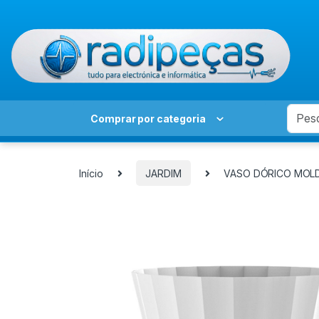
Skip to navigation
Skip to content
Search
Comprar por categoria
Início
JARDIM
VASO DÓRICO MOLD