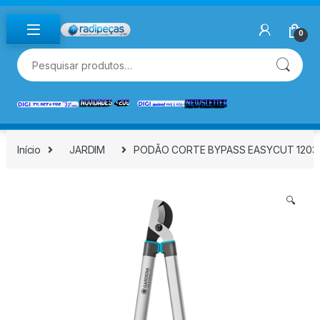
Skip to navigation
Skip to content
0
Pesquisar por:
Início
JARDIM
PODÃO CORTE BYPASS EASYCUT 12031
🔍