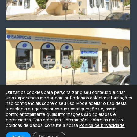
Utilizamos cookies para personalizar o seu conteúdo e criar
uma experiência melhor para si. Podemos colectar informações
Chamada para a rede fixa
não confidenciais sobre o seu uso. Pode aceitar o uso desta
nacional
tecnologia ou gerenciar as suas configurações e, assim,
Electrónica:
212
controlar totalmente quais informações são coletadas e
588 047
gerenciadas. Para obter mais informações sobre as nossas
políticas de dados, consulte a nossa
Política de privacidade
.
Informática:
212
588 044
Aceitar
Definições