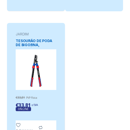
JARDIM
TESOURÃO DE PODA
DE BIGORNA,
EXTENSÍVEL,
ECONOMIA DE
ESFORÇO,
CAPACIDADE MÁXIMA
DE CORTE Ø44 mm,
625 – 925 mm
€
33,81
PVP Física
€
33,81
c/ IVA
ONLINE