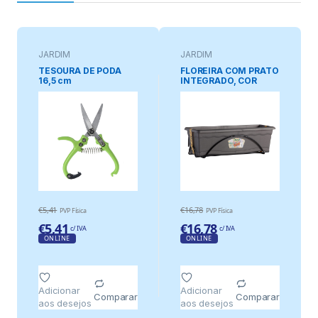
JARDIM
JARDIM
TESOURA DE PODA
FLOREIRA COM PRATO
16,5 cm
INTEGRADO, COR
ANTRACITE, 60 x 24
cm + SUPORTE DE
METAL
€
5,41
€
16,78
PVP Física
PVP Física
€
5,41
€
16,78
c/ IVA
c/ IVA
ONLINE
ONLINE
Adicionar
Adicionar
Comparar
Comparar
aos desejos
aos desejos