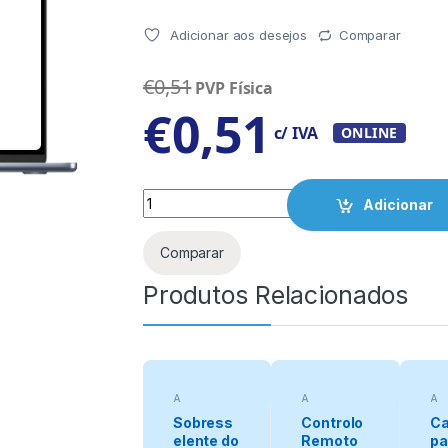
Adicionar aos desejos
Comparar
€
0,51
PVP Física
€
0,51
c/ IVA
ONLINE
Quantity
Adicionar
Comparar
Produtos Relacionados
A
A
A
categorizar
categorizar
cat
Sobress
Controlo
C
elente do
Remoto
pa