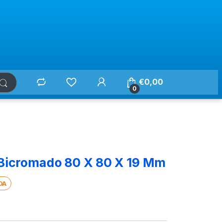
€
0,00
0
 Bicromado 80 X 80 X 19 Mm
DA