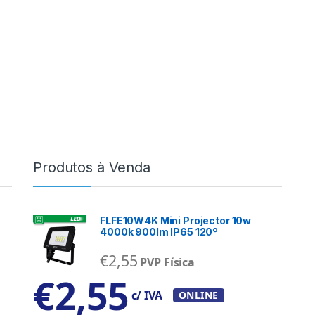
Produtos à Venda
FLFE10W4K Mini Projector 10w
4000k 900lm IP65 120º
€
2,55
PVP Física
€
2,55
c/ IVA
ONLINE