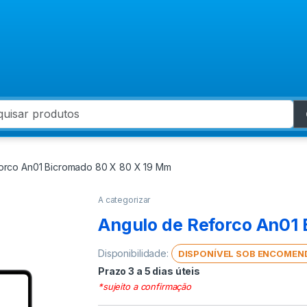
 for:
orco An01 Bicromado 80 X 80 X 19 Mm
A categorizar
Angulo de Reforco An01
Disponibilidade:
DISPONÍVEL SOB ENCOMEN
Prazo 3 a 5 dias úteis
*sujeito a confirmação