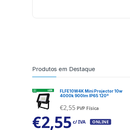
Produtos em Destaque
FLFE10W4K Mini Projector 10w
4000k 900lm IP65 120º
€
2,55
PVP Física
€
2,55
c/ IVA
ONLINE