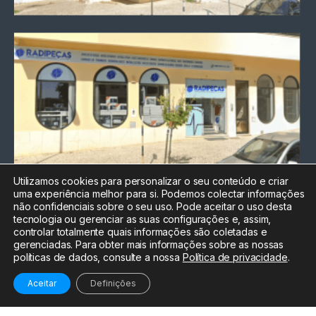
Utilizamos cookies para personalizar o seu conteúdo e criar
uma experiência melhor para si. Podemos colectar informações
Chamada para a rede fixa
não confidenciais sobre o seu uso. Pode aceitar o uso desta
nacional
tecnologia ou gerenciar as suas configurações e, assim,
Electrónica:
212
controlar totalmente quais informações são coletadas e
588 047
gerenciadas. Para obter mais informações sobre as nossas
políticas de dados, consulte a nossa
Política de privacidade
.
Informática:
212
588 044
Aceitar
Definições