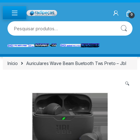
Skip to navigation
Skip to content
0
Pesquisar por:
Início
Auriculares Wave Beam Buetooth Tws Preto – Jbl
🔍