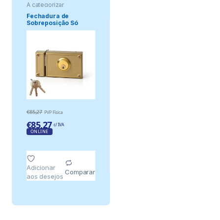
A categorizar
Fechadura de
Sobreposição Só
Chave. Esquerda Jis .
€
85,27
PVP Física
€
85,27
c/ IVA
ONLINE
Adicionar
Comparar
aos desejos