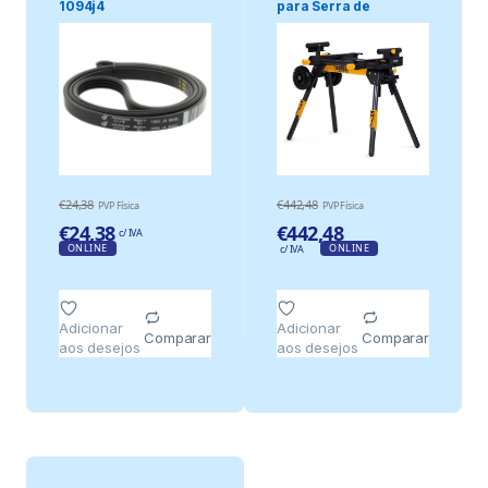
1094j4
para Serra de
Esquadria 195cm/7.
€
24,38
€
442,48
PVP Física
PVP Física
€
24,38
€
442,48
c/ IVA
ONLINE
ONLINE
c/ IVA
Adicionar
Adicionar
Comparar
Comparar
aos desejos
aos desejos