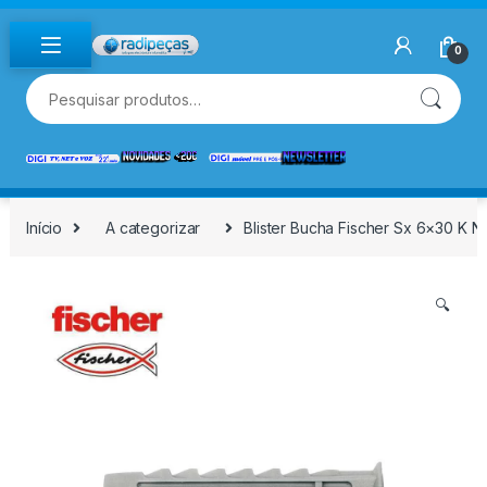
Skip to navigation
Skip to content
0
Pesquisar por:
Início
A categorizar
Blister Bucha Fischer Sx 6×30 K 
🔍