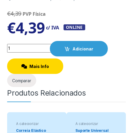
€
4,39
PVP Física
€
4,39
c/ IVA
ONLINE
Quantity
Adicionar
Mais Info
Comparar
Produtos Relacionados
A categorizar
A categorizar
Correia Elástico
Suporte Universal