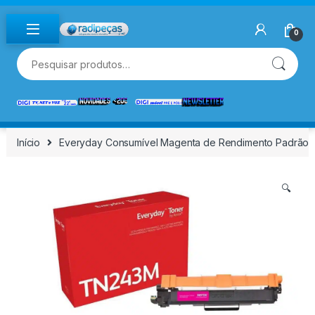
Skip to navigation
Skip to content
0
Pesquisar por:
Início
Everyday Consumível Magenta de Rendimento Padrão .
🔍