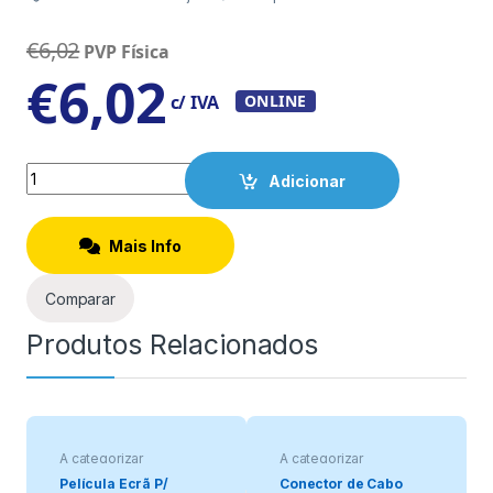
€
6,02
PVP Física
€
6,02
c/ IVA
ONLINE
Quantity
Adicionar
Mais Info
Comparar
Produtos Relacionados
A categorizar
A categorizar
Película Ecrã P/
Conector de Cabo