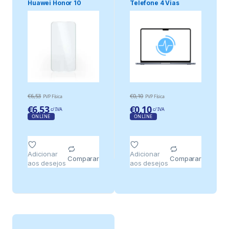
Huawei Honor 10
Telefone 4 Vias
Transparente
€
6,53
€
0,10
PVP Física
PVP Física
€
6,53
€
0,10
c/ IVA
c/ IVA
ONLINE
ONLINE
Adicionar
Adicionar
Comparar
Comparar
aos desejos
aos desejos