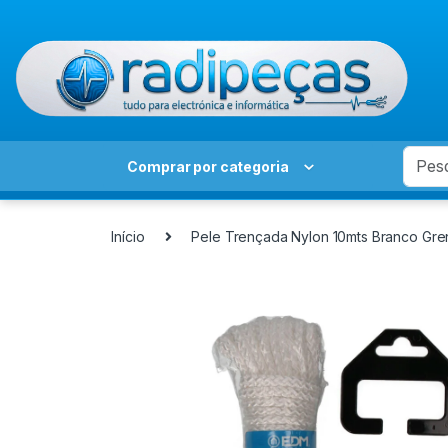
Skip to navigation
Skip to content
Search
Comprar por categoria
Início
Pele Trençada Nylon 10mts Branco Gre