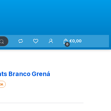
€
0,00
0
mts Branco Grená
DA