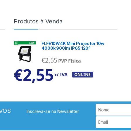
Produtos à Venda
FLFE10W4K Mini Projector 10w
4000k 900lm IP65 120º
€
2,55
PVP Física
€
2,55
c/ IVA
ONLINE
VOS
Inscreva-se na Newsletter