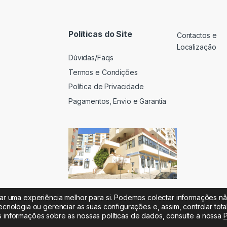
Políticas do Site
Contactos e
Localização
Dúvidas/Faqs
Termos e Condições
Política de Privacidade
Pagamentos, Envio e Garantia
iar uma experiência melhor para si. Podemos colectar informações n
ecnologia ou gerenciar as suas configurações e, assim, controlar tot
s informações sobre as nossas políticas de dados, consulte a nossa
P
 |