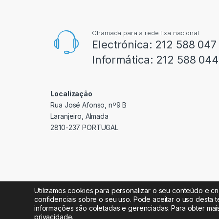
Chamada para a rede fixa nacional
Electrónica:
212 588 047
Informática:
212 588 044
Localização
Rua José Afonso, nº9 B
Laranjeiro, Almada
2810-237 PORTUGAL
Utilizamos cookies para personalizar o seu conteúdo e cr
confidenciais sobre o seu uso. Pode aceitar o uso desta t
informações são coletadas e gerenciadas. Para obter mai
Radipeças Lda. 2026 © Todos os direitos reservados
privacidade
.