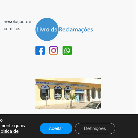
Resolução de
conflitos
ão
almente quais
Aceitar
Definições
olítica de