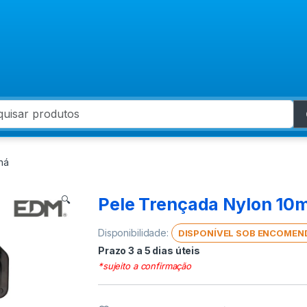
 for:
ná
Pele Trençada Nylon 10
🔍
Disponibilidade:
DISPONÍVEL SOB ENCOMEN
Prazo 3 a 5 dias úteis
*sujeito a confirmação