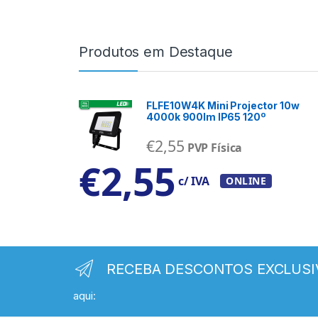
Produtos em Destaque
FLFE10W4K Mini Projector 10w
4000k 900lm IP65 120º
€
2,55
PVP Física
€
2,55
c/ IVA
ONLINE
RECEBA DESCONTOS EXCLUSI
aqui: