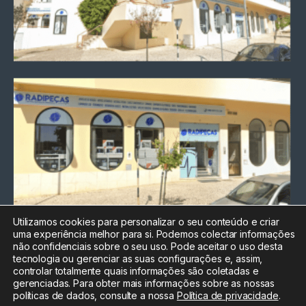
Utilizamos cookies para personalizar o seu conteúdo e criar
uma experiência melhor para si. Podemos colectar informações
Chamada para a rede fixa
não confidenciais sobre o seu uso. Pode aceitar o uso desta
nacional
tecnologia ou gerenciar as suas configurações e, assim,
Electrónica:
212
controlar totalmente quais informações são coletadas e
588 047
gerenciadas. Para obter mais informações sobre as nossas
políticas de dados, consulte a nossa
Política de privacidade
.
Informática:
212