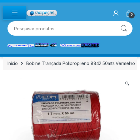
Skip to navigation
Skip to content
0
Pesquisar por:
Início
Bobine Trançada Polipropileno 8842 50mts Vermelho
🔍