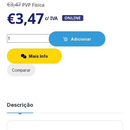
€
3,47
PVP Física
€
3,47
c/ IVA
ONLINE
Quantity
Adicionar
Mais Info
Comparar
Descrição