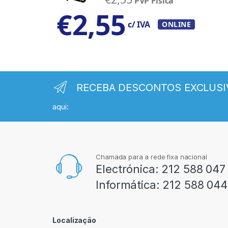
PVP Física
€
2,55
c/ IVA
ONLINE
RECEBA DESCONTOS EXCLUSI
aqui:
Chamada para a rede fixa nacional
Electrónica:
212 588 047
Informática:
212 588 044
Localização