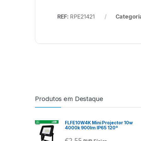
REF:
RPE21421
Categori
Produtos em Destaque
FLFE10W4K Mini Projector 10w
4000k 900lm IP65 120º
€
2,55