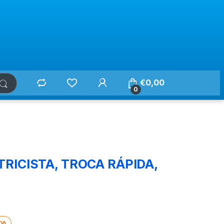
€
0,00
0
RICISTA, TROCA RÁPIDA,
DA