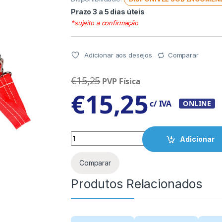
Prazo 3 a 5 dias úteis
*sujeito a confirmação
Adicionar aos desejos
Comparar
€
15,25
PVP Física
€
15,25
c/ IVA
ONLINE
Quantity
Adicionar
Comparar
Produtos Relacionados