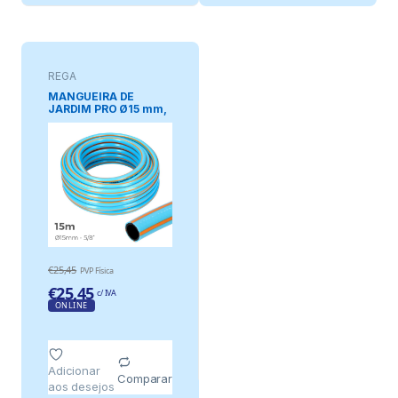
REGA
MANGUEIRA DE
JARDIM PRO Ø15 mm,
5/8 pol, 15 m
€
25,45
PVP Física
€
25,45
c/ IVA
ONLINE
Adicionar
Comparar
aos desejos