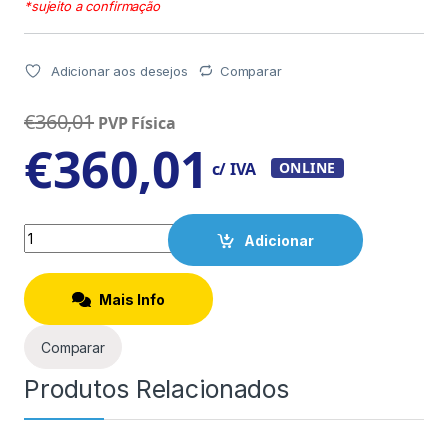
*sujeito a confirmação
Adicionar aos desejos
Comparar
€
360,01
PVP Física
€
360,01
c/ IVA
ONLINE
Quantity
Adicionar
Mais Info
Comparar
Produtos Relacionados