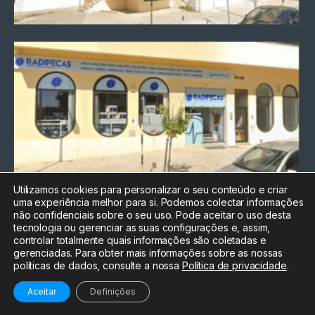
Utilizamos cookies para personalizar o seu conteúdo e criar
uma experiência melhor para si. Podemos colectar informações
Chamada para a rede fixa
não confidenciais sobre o seu uso. Pode aceitar o uso desta
nacional
tecnologia ou gerenciar as suas configurações e, assim,
Electrónica:
212
controlar totalmente quais informações são coletadas e
588 047
gerenciadas. Para obter mais informações sobre as nossas
políticas de dados, consulte a nossa
Política de privacidade
.
Informática:
212
588 044
Aceitar
Definições