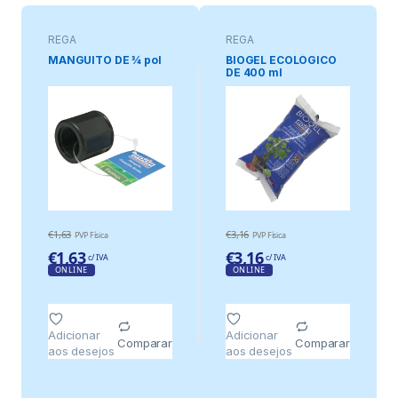
REGA
REGA
MANGUITO DE ¾ pol
BIOGEL ECOLÓGICO
DE 400 ml
€
1,63
€
3,16
PVP Física
PVP Física
€
1,63
€
3,16
c/ IVA
c/ IVA
ONLINE
ONLINE
Adicionar
Adicionar
Comparar
Comparar
aos desejos
aos desejos