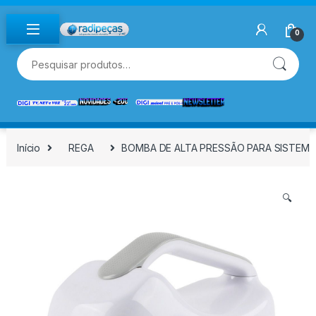
Skip to navigation
Skip to content
0
Pesquisar por:
Início
REGA
BOMBA DE ALTA PRESSÃO PARA SISTEMAS
🔍