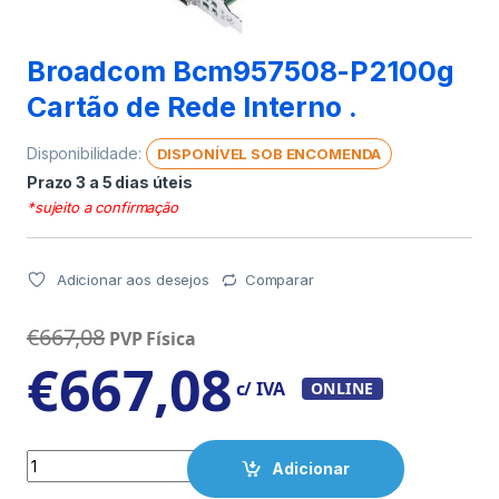
Broadcom Bcm957508-P2100g
Cartão de Rede Interno .
Disponibilidade:
DISPONÍVEL SOB ENCOMENDA
Prazo 3 a 5 dias úteis
*sujeito a confirmação
Adicionar aos desejos
Comparar
€
667,08
PVP Física
€
667,08
c/ IVA
ONLINE
Quantity
Adicionar