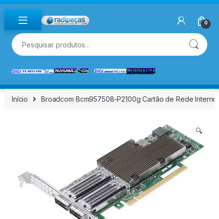
Skip to navigation
Skip to content
0
Pesquisar por:
Início
Broadcom Bcm957508-P2100g Cartão de Rede Interno 
🔍