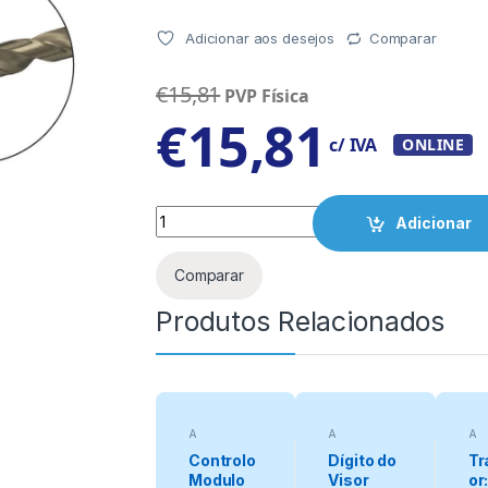
Adicionar aos desejos
Comparar
€
15,81
PVP Física
€
15,81
c/ IVA
ONLINE
Quantity
Adicionar
Comparar
Produtos Relacionados
A
A
A
categorizar
categorizar
cat
Controlo
Dígito do
Tr
Modulo
Visor
or