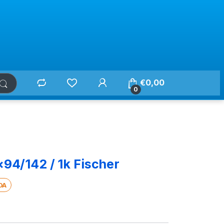
€
0,00
0
94/142 / 1k Fischer
DA