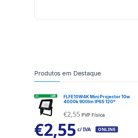
Produtos em Destaque
FLFE10W4K Mini Projector 10w
4000k 900lm IP65 120º
€
2,55
PVP Física
€
2,55
c/ IVA
ONLINE