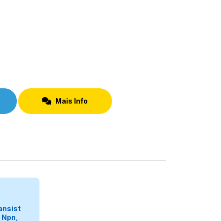
Mais Info
egorizar
ansíst
: Npn,