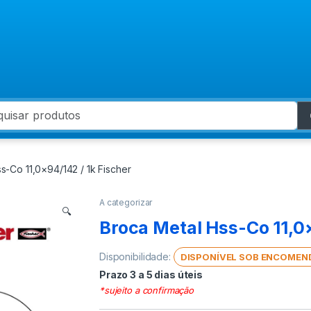
 for:
s-Co 11,0×94/142 / 1k Fischer
A categorizar
🔍
Broca Metal Hss-Co 11,0×
Disponibilidade:
DISPONÍVEL SOB ENCOMEN
Prazo 3 a 5 dias úteis
*sujeito a confirmação