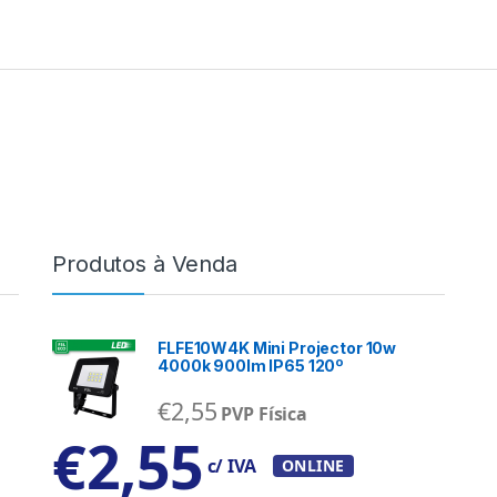
Produtos à Venda
FLFE10W4K Mini Projector 10w
4000k 900lm IP65 120º
€
2,55
PVP Física
€
2,55
c/ IVA
ONLINE