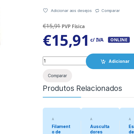
Adicionar aos desejos
Comparar
€
15,91
PVP Física
€
15,91
c/ IVA
ONLINE
Quantity
Adicionar
Comparar
Produtos Relacionados
A
A
A
categorizar
categorizar
cat
Filament
Ausculta
Es
o de
dores
de