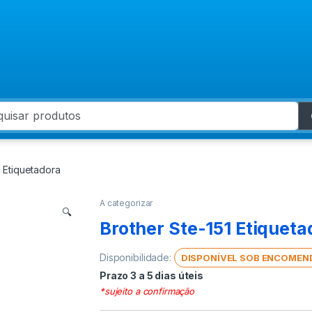
 for:
1 Etiquetadora
A categorizar
🔍
Brother Ste-151 Etiqueta
Disponibilidade:
DISPONÍVEL SOB ENCOMEN
Prazo 3 a 5 dias úteis
*sujeito a confirmação