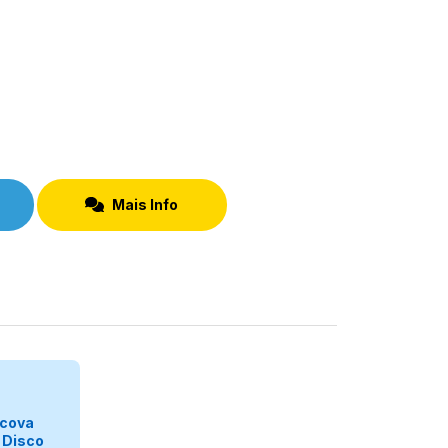
Mais Info
egorizar
cova
 Disco