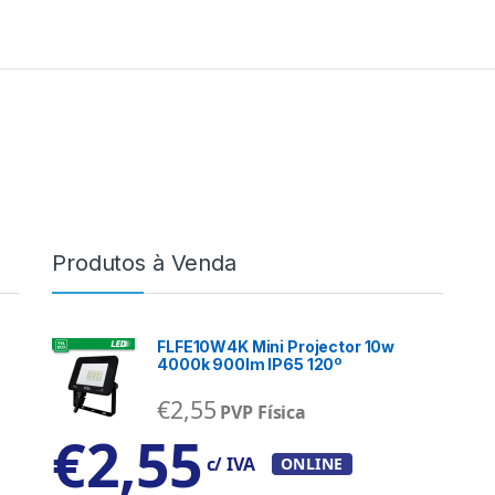
Produtos à Venda
FLFE10W4K Mini Projector 10w
4000k 900lm IP65 120º
€
2,55
PVP Física
€
2,55
c/ IVA
ONLINE