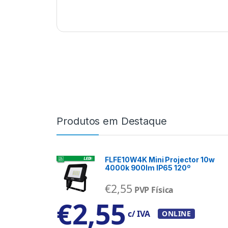
Produtos em Destaque
FLFE10W4K Mini Projector 10w
4000k 900lm IP65 120º
€
2,55
PVP Física
€
2,55
c/ IVA
ONLINE