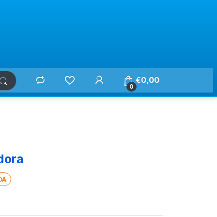
€
0,00
0
dora
DA