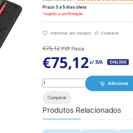
Prazo 3 a 5 dias úteis
*sujeito a confirmação
Adicionar aos desejos
Comparar
€
75,12
PVP Física
€
75,12
c/ IVA
ONLINE
Quantity
Adicionar
Comparar
Produtos Relacionados