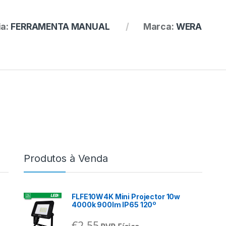
ia:
FERRAMENTA MANUAL
Marca:
WERA
Produtos à Venda
FLFE10W4K Mini Projector 10w
4000k 900lm IP65 120º
€
2,55