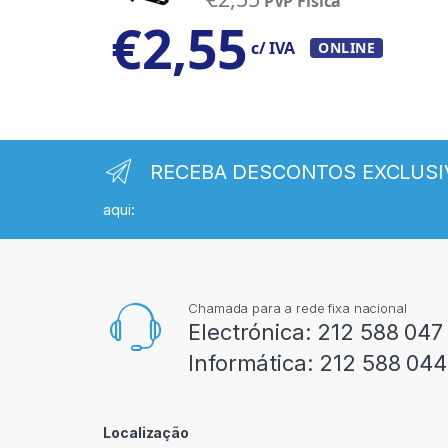
PVP Física
€
2,55
c/ IVA
ONLINE
RECEBA DESCONTOS EXCLUSI
aqui:
Chamada para a rede fixa nacional
Electrónica:
212 588 047
Informática:
212 588 044
Localização