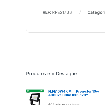
REF:
RPE21733
Categor
Produtos em Destaque
FLFE10W4K Mini Projector 10w
4000k 900lm IP65 120º
€
2,55