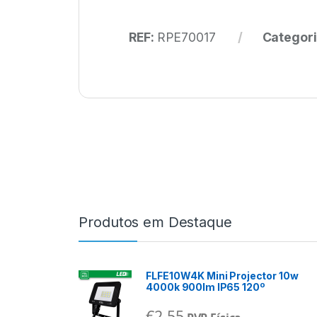
REF:
RPE70017
Categori
Produtos em Destaque
FLFE10W4K Mini Projector 10w
4000k 900lm IP65 120º
€
2,55