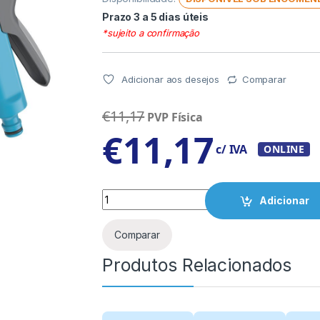
Prazo 3 a 5 dias úteis
*sujeito a confirmação
Adicionar aos desejos
Comparar
€
11,17
PVP Física
€
11,17
c/ IVA
ONLINE
Quantity
Adicionar
Comparar
Produtos Relacionados