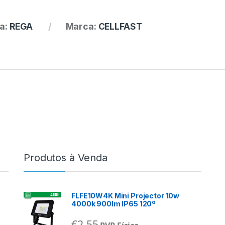
a:
REGA
Marca:
CELLFAST
Produtos à Venda
FLFE10W4K Mini Projector 10w
4000k 900lm IP65 120º
€
2,55