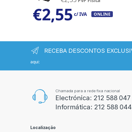
PVP Física
€
2,55
c/ IVA
ONLINE
RECEBA DESCONTOS EXCLUSI
aqui:
Chamada para a rede fixa nacional
Electrónica:
212 588 047
Informática:
212 588 044
Localização