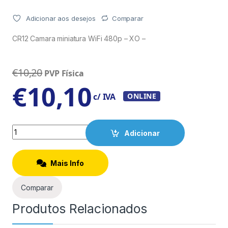
Adicionar aos desejos
Comparar
CR12 Camara miniatura WiFi 480p – XO –
€
10,20
PVP Física
€
10,10
c/ IVA
ONLINE
Quantity
Adicionar
Mais Info
Comparar
Produtos Relacionados