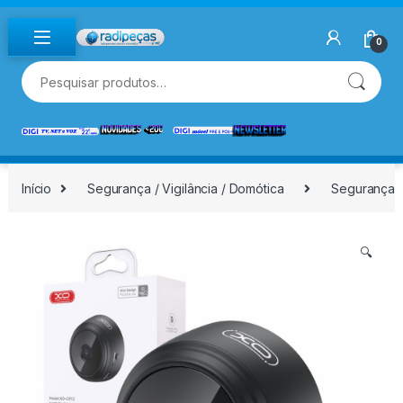
Skip to navigation
Skip to content
0
Pesquisar por:
Início
Segurança / Vigilância / Domótica
Segurança / 
🔍