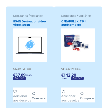
Segurança / Vigilância
Segurança / Vigilância
894N Derivador video
CFEAPULLKIT Kit
Videx 894n
autónomo de
emergência – p/
solicitação de
assistência
€
37,89
€
112,20
PVP Física
PVP Física
€
37,89
€
112,20
c/ IVA
ONLINE
ONLINE
c/ IVA
Adicionar
Adicionar
Comparar
Comparar
aos desejos
aos desejos