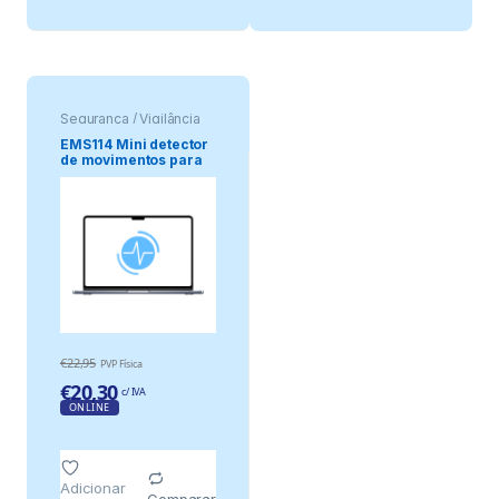
Segurança / Vigilância
EMS114 Mini detector
de movimentos para
embutir, 12v
€
22,95
PVP Física
€
20,30
c/ IVA
ONLINE
Adicionar
Comparar