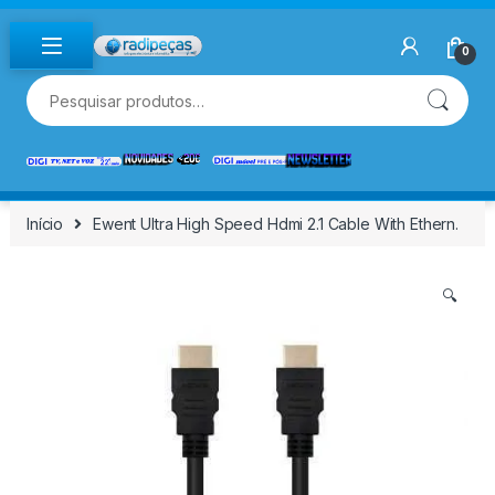
Skip to navigation
Skip to content
0
Pesquisar por:
Início
Ewent Ultra High Speed Hdmi 2.1 Cable With Ethern.
🔍