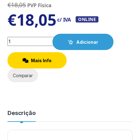
€
18,05
PVP Física
€
18,05
c/ IVA
ONLINE
Quantity
Adicionar
Mais Info
Comparar
Descrição