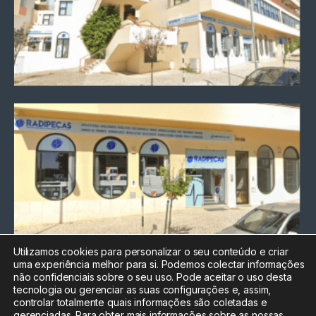
Utilizamos cookies para personalizar o seu conteúdo e criar
uma experiência melhor para si. Podemos colectar informações
Chamada para a rede fixa
não confidenciais sobre o seu uso. Pode aceitar o uso desta
nacional
tecnologia ou gerenciar as suas configurações e, assim,
Electrónica:
212
controlar totalmente quais informações são coletadas e
588 047
gerenciadas. Para obter mais informações sobre as nossas