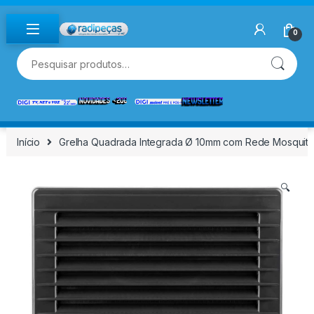
Skip to navigation
Skip to content
0
Pesquisar por:
Início
Grelha Quadrada Integrada Ø 10mm com Rede Mosquit.
🔍