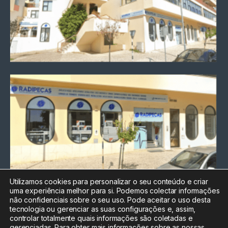
Utilizamos cookies para personalizar o seu conteúdo e criar
uma experiência melhor para si. Podemos colectar informações
Chamada para a rede fixa
não confidenciais sobre o seu uso. Pode aceitar o uso desta
nacional
tecnologia ou gerenciar as suas configurações e, assim,
Electrónica:
212
controlar totalmente quais informações são coletadas e
588 047
gerenciadas. Para obter mais informações sobre as nossas