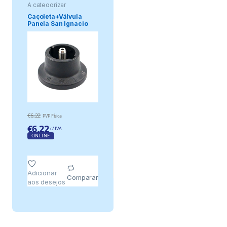
A categorizar
Caçoleta+Válvula
Panela San Ignacio
Duero
€
6,22
PVP Física
€
6,22
c/ IVA
ONLINE
Adicionar
Comparar
aos desejos