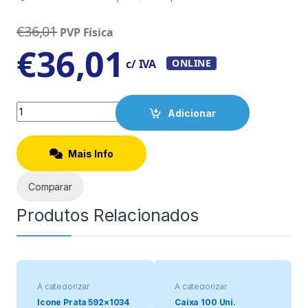
€
36,01
PVP Física
€
36,01
c/ IVA
ONLINE
Quantity
Adicionar
Mais Info
Comparar
Produtos Relacionados
A categorizar
A categorizar
Ícone Prata 592×1034
Caixa 100 Uni.