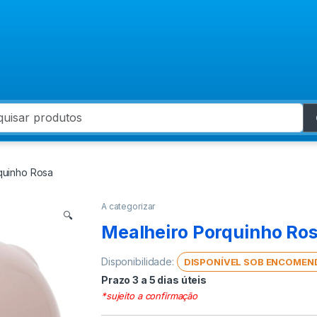
 for:
quinho Rosa
A categorizar
🔍
Mealheiro Porquinho Ro
Disponibilidade:
DISPONÍVEL SOB ENCOMEN
Prazo 3 a 5 dias úteis
*sujeito a confirmação