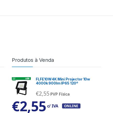
Produtos à Venda
FLFE10W4K Mini Projector 10w
4000k 900lm IP65 120º
€
2,55
PVP Física
€
2,55
c/ IVA
ONLINE