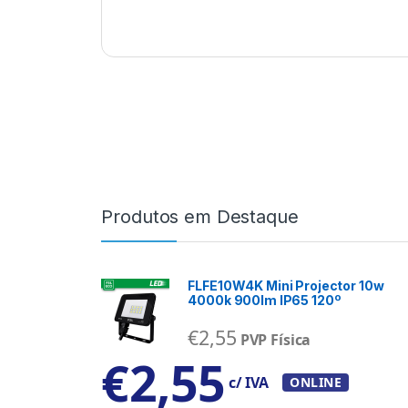
Produtos em Destaque
FLFE10W4K Mini Projector 10w
4000k 900lm IP65 120º
€
2,55
PVP Física
€
2,55
c/ IVA
ONLINE