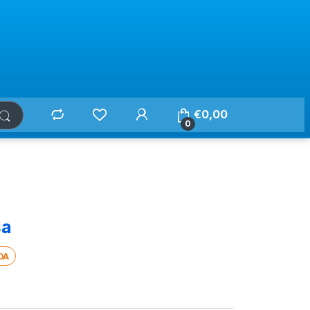
€
0,00
0
sa
DA