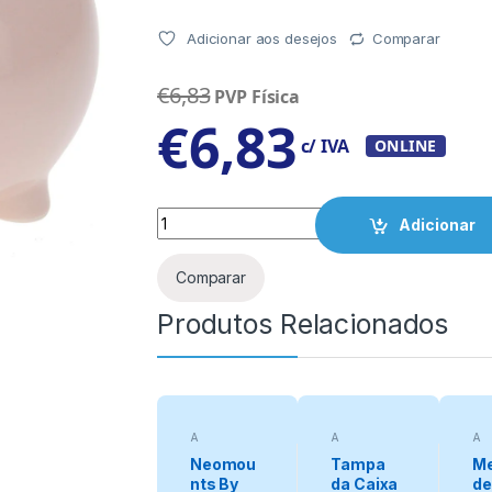
Adicionar aos desejos
Comparar
€
6,83
PVP Física
€
6,83
c/ IVA
ONLINE
Quantity
Adicionar
Comparar
Produtos Relacionados
A
A
A
categorizar
categorizar
cat
Neomou
Tampa
Me
nts By
da Caixa
de