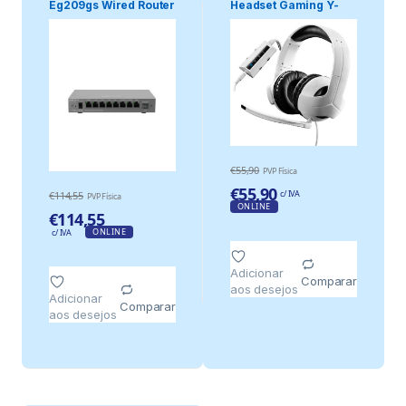
Eg209gs Wired Router
Headset Gaming Y-
Gigabit E.
300cpx Branco – Th.
€
55,90
PVP Física
€
55,90
c/ IVA
€
114,55
PVP Física
ONLINE
€
114,55
ONLINE
c/ IVA
Adicionar
Comparar
aos desejos
Adicionar
Comparar
aos desejos