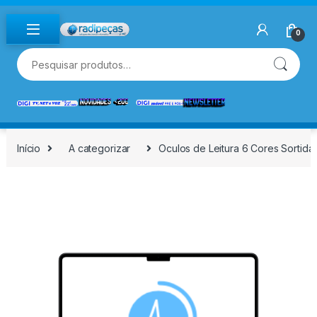
Skip to navigation
Skip to content
0
Pesquisar por:
Início
A categorizar
Oculos de Leitura 6 Cores Sortida