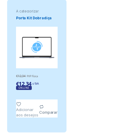
A categorizar
Porta Kit Dobradiça
€
12,34
PVP Física
€
12,34
c/ IVA
ONLINE
Adicionar
Comparar
aos desejos