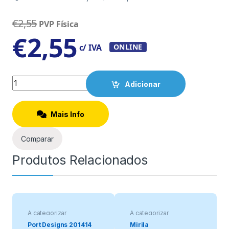
€
2,55
PVP Física
€
2,55
c/ IVA
ONLINE
Quantity
Adicionar
Mais Info
Comparar
Produtos Relacionados
A categorizar
A categorizar
Port Designs 201414
Mirila