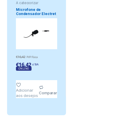
A categorizar
Microfone de
Condensador Electret
Omnidirecional .
€
16,42
PVP Física
€
16,42
c/ IVA
ONLINE
Adicionar
Comparar
aos desejos