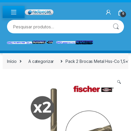
Skip to navigation
Skip to content
0
Pesquisar por:
Início
A categorizar
Pack 2 Brocas Metal Hss-Co 1,5×18
🔍