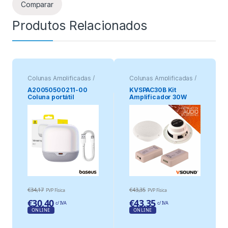
Comparar
Produtos Relacionados
Colunas Amplificadas /
Colunas Amplificadas /
Portáteis
Portáteis
A20050500211-00
KVSPAC30B Kit
Coluna portátil
Amplificador 30W
Bluetooth Surround –
Bluethot
AEQUR – Baseus –
€
34,17
€
43,35
PVP Física
PVP Física
€
30,40
€
43,35
c/ IVA
c/ IVA
ONLINE
ONLINE