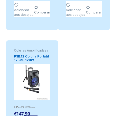
Adicionar
Adicionar
Comparar
Comparar
aos desejos
aos desejos
Colunas Amplificadas /
Portáteis
PSB.12 Coluna Portátil
12 Pol. 120W
USB/SD/BT/BAT/TWS +
2 Micro + Suporte
KARMA
€
152,49
PVP Física
€
147,90