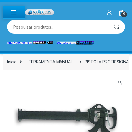
Skip to navigation
Skip to content
0
Pesquisar por:
Início
FERRAMENTA MANUAL
PISTOLA PROFISSIONAL 
🔍