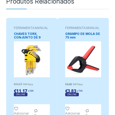
Produtos Relacionados
FERRAMENTA MANUAL
FERRAMENTA MANUAL
CHAVES TORX,
GRAMPO DE MOLA DE
CONJUNTO DE 9
75 mm
PEÇAS, SEGURANÇA.
€
11,17
€
3,83
PVP Física
PVP Física
€
11,17
€
3,83
c/ IVA
c/ IVA
ONLINE
ONLINE
Adicionar
Adicionar