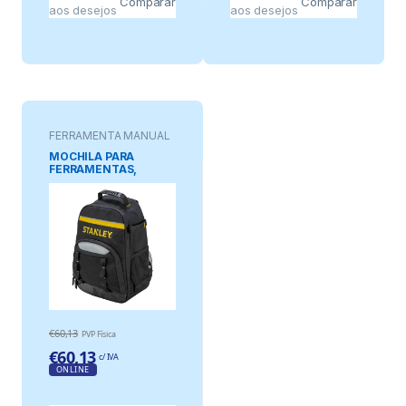
Comparar
Comparar
aos desejos
aos desejos
FERRAMENTA MANUAL
MOCHILA PARA
FERRAMENTAS,
CAPACIDADE DE
CARGA 15 kg
€
60,13
PVP Física
€
60,13
c/ IVA
ONLINE