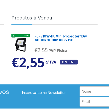
Produtos à Venda
FLFE10W4K Mini Projector 10w
4000k 900lm IP65 120º
€
2,55
PVP Física
€
2,55
c/ IVA
ONLINE
VOS
Inscreva-se na Newsletter