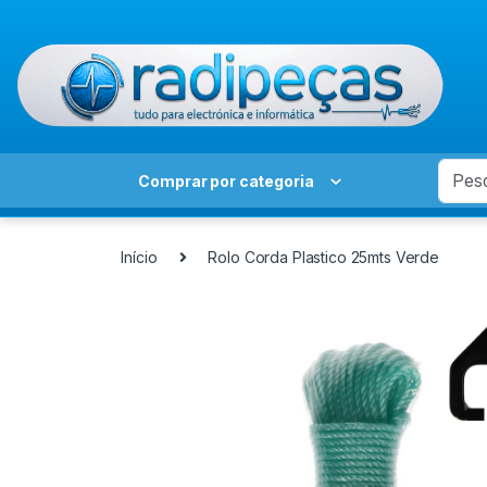
Skip to navigation
Skip to content
Search
Comprar por categoria
Início
Rolo Corda Plastico 25mts Verde