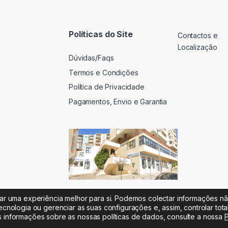
Políticas do Site
Contactos e
Localização
Dúvidas/Faqs
Termos e Condições
Política de Privacidade
Pagamentos, Envio e Garantia
iar uma experiência melhor para si. Podemos colectar informações n
ecnologia ou gerenciar as suas configurações e, assim, controlar tot
s informações sobre as nossas políticas de dados, consulte a nossa
P
 |