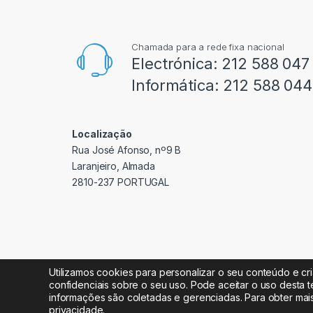
Chamada para a rede fixa nacional
Electrónica:
212 588 047
Informática:
212 588 044
Localização
Rua José Afonso, nº9 B
Laranjeiro, Almada
2810-237 PORTUGAL
Utilizamos cookies para personalizar o seu conteúdo e cr
confidenciais sobre o seu uso. Pode aceitar o uso desta t
informações são coletadas e gerenciadas. Para obter mai
Radipeças Lda. 2026 © Todos os direitos reservados
privacidade
.