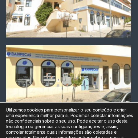
Utilizamos cookies para personalizar o seu conteúdo e criar
uma experiência melhor para si. Podemos colectar informações
Chamada para a rede fixa
não confidenciais sobre o seu uso. Pode aceitar o uso desta
nacional
tecnologia ou gerenciar as suas configurações e, assim,
Electrónica:
212
controlar totalmente quais informações são coletadas e
588 047
gerenciadas. Para obter mais informações sobre as nossas