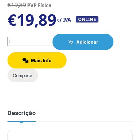
€
19,89
PVP Física
€
19,89
c/ IVA
ONLINE
Quantity
Adicionar
Mais Info
Comparar
Descrição