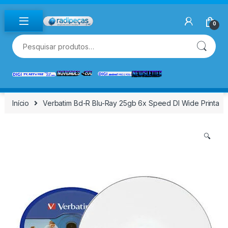
Skip to navigation
Skip to content
0
Pesquisar por:
Início
Verbatim Bd-R Blu-Ray 25gb 6x Speed Dl Wide Printa
🔍