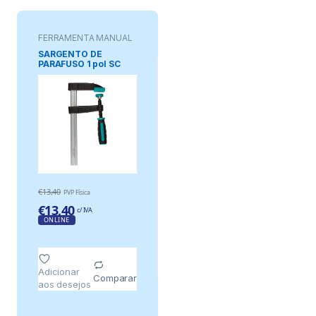
FERRAMENTA MANUAL
SARGENTO DE
PARAFUSO 1 pol SC
80-200
COMPRIMENTO 80
mm
€
13,40
PVP Física
€
13,40
c/ IVA
ONLINE
Adicionar
Comparar
aos desejos