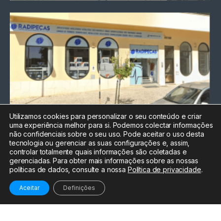
Utilizamos cookies para personalizar o seu conteúdo e criar
uma experiência melhor para si. Podemos colectar informações
Chamada para a rede fixa
não confidenciais sobre o seu uso. Pode aceitar o uso desta
nacional
tecnologia ou gerenciar as suas configurações e, assim,
Electrónica:
212
controlar totalmente quais informações são coletadas e
588 047
gerenciadas. Para obter mais informações sobre as nossas
políticas de dados, consulte a nossa
Política de privacidade
.
Informática:
212
588 044
Aceitar
Definições