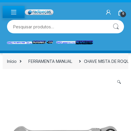
Skip to navigation
Skip to content
0
Pesquisar por:
Início
FERRAMENTA MANUAL
CHAVE MISTA DE ROQU
🔍