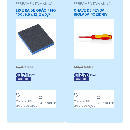
FERRAMENTA MANUAL
FERRAMENTA MANUAL
LIXEIRA DE GRÃO FINO
CHAVE DE FENDA
100, 9,5 x 12,2 x 0,7
ISOLADA POZIDRIV
cm
PZ1 x 187 mm
€
0,71
€
12,70
PVP Física
PVP Física
€
0,71
€
12,70
c/ IVA
c/ IVA
ONLINE
ONLINE
Adicionar
Adicionar
Comparar
Comparar
aos desejos
aos desejos